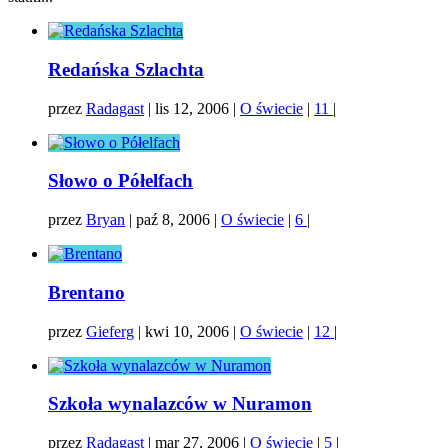
Redańska Szlachta
przez
Radagast
|
lis 12, 2006
|
O świecie
|
11
|
Słowo o Półelfach
przez
Bryan
|
paź 8, 2006
|
O świecie
|
6
|
Brentano
przez
Gieferg
|
kwi 10, 2006
|
O świecie
|
12
|
Szkoła wynalazców w Nuramon
przez
Radagast
|
mar 27, 2006
|
O świecie
|
5
|