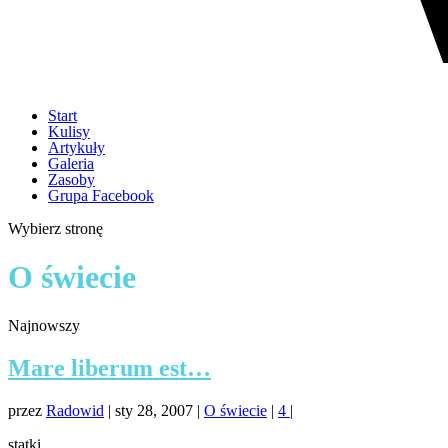
Start
Kulisy
Artykuły
Galeria
Zasoby
Grupa Facebook
Wybierz stronę
O świecie
Najnowszy
Mare liberum est…
przez
Radowid
|
sty 28, 2007
|
O świecie
|
4
|
statki...