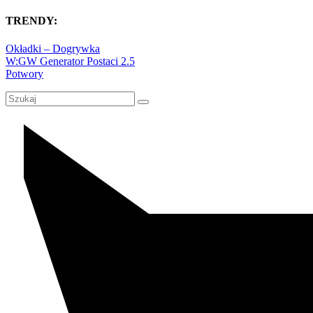
TRENDY:
Okładki – Dogrywka
W:GW Generator Postaci 2.5
Potwory