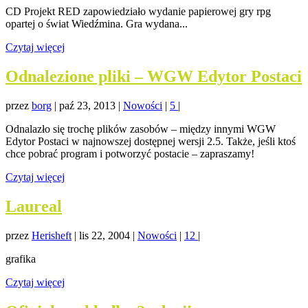
CD Projekt RED zapowiedziało wydanie papierowej gry rpg
opartej o świat Wiedźmina. Gra wydana...
Czytaj więcej
Odnalezione pliki – WGW Edytor Postaci
przez
borg
|
paź 23, 2013
|
Nowości
|
5
|
Odnalazło się trochę plików zasobów – między innymi WGW
Edytor Postaci w najnowszej dostępnej wersji 2.5. Także, jeśli ktoś
chce pobrać program i potworzyć postacie – zapraszamy!
Czytaj więcej
Laureal
przez
Herisheft
|
lis 22, 2004
|
Nowości
|
12
|
grafika
Czytaj więcej