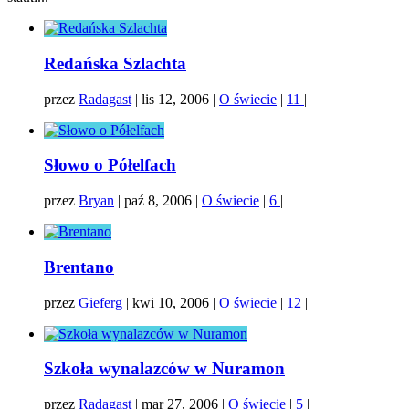
Redańska Szlachta
przez
Radagast
|
lis 12, 2006
|
O świecie
|
11
|
Słowo o Półelfach
przez
Bryan
|
paź 8, 2006
|
O świecie
|
6
|
Brentano
przez
Gieferg
|
kwi 10, 2006
|
O świecie
|
12
|
Szkoła wynalazców w Nuramon
przez
Radagast
|
mar 27, 2006
|
O świecie
|
5
|