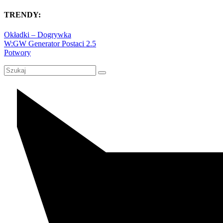
TRENDY:
Okładki – Dogrywka
W:GW Generator Postaci 2.5
Potwory