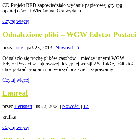
CD Projekt RED zapowiedziało wydanie papierowej gry rpg
opartej o świat Wiedźmina. Gra wydana...
Czytaj więcej
Odnalezione pliki – WGW Edytor Postaci
przez
borg
|
paź 23, 2013
|
Nowości
|
5
|
Odnalazło się trochę plików zasobów – między innymi WGW
Edytor Postaci w najnowszej dostępnej wersji 2.5. Także, jeśli ktoś
chce pobrać program i potworzyć postacie – zapraszamy!
Czytaj więcej
Laureal
przez
Herisheft
|
lis 22, 2004
|
Nowości
|
12
|
grafika
Czytaj więcej