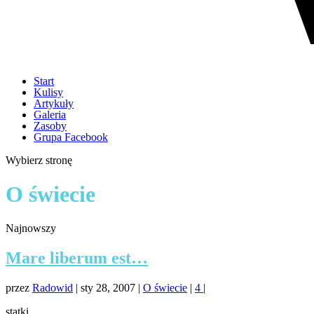
Start
Kulisy
Artykuły
Galeria
Zasoby
Grupa Facebook
Wybierz stronę
O świecie
Najnowszy
Mare liberum est…
przez
Radowid
|
sty 28, 2007
|
O świecie
|
4
|
statki...